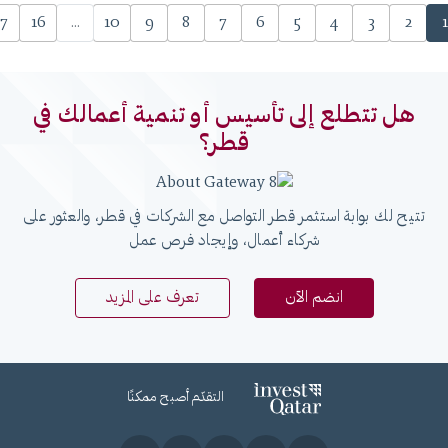
17
16
...
10
9
8
7
6
5
4
3
2
1
هل تتطلع إلى تأسيس أو تنمية أعمالك في
قطر؟
تتيح لك بوابة استثمر قطر التواصل مع الشركات في قطر، والعثور على
شركاء أعمال، وإيجاد فرص عمل
انضم الآن
تعرف على المزيد
التقدّم أصبح ممكنًا