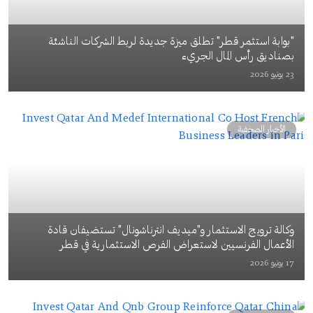
"بوابة استثمر قطر" تطلق ميزة جديدة لربط الشركات الناشئة
بصناديق رأس المال الجريء
23 يونيو 2026
الأخبار الصحفية
وكالة ترويج الاستثمار و"ميديف انترناشونال" تستضيفان قادة
الأعمال الفرنسيين لاستعراض الفرص الاستثمارية في قطر
17 يونيو 2026