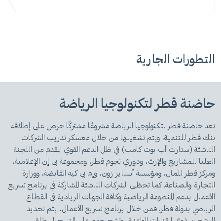
التطورات الجارية
حاضنة قطر لتكنولوجيا الرياضة
تعد حاضنة قطر لتكنولوجيا الرياضة مشروعًا مشتركًا حرص على إطلاقه
بنك قطر للتنمية، ويتم تشغيلها من خلال معسكر تدريب الشركات
الناشئة (ستارت أب بوت كامب) في ظل الدعم القوي المقدم من اللجنة
العليا للمشاريع والإرث، ودوري نجوم قطر، ومجموعة بي إن الإعلامية،
ومركز قطر للمال، ومؤسسة أسباير زون، وإم بي كيه القابضة، ووزارة
التجارة والصناعة. كما تحظى الشركات الناشئة المشاركة في برنامج تسريع
الأعمال بدعم المنظومة الرياضية وكافة الجهات الريادية في القطاع
الرياضي بدولة قطر. فمن خلال برنامج تسريع الأعمال، يتم تحديد