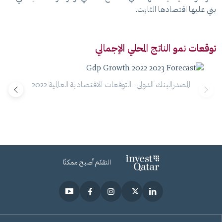
بني عليها اقتصادها الثابت.
نم
توقعات نمو الناتج المحلي الإجمالي
ال
ال
0
المصدرالبنك الدولي- التوقعات الاقتصادية العالمية 2022
التقدّم أصبح ممكنًا