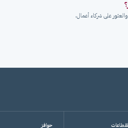
؟
العثور على شركاء أعمال،
لقطاعات
حوافز