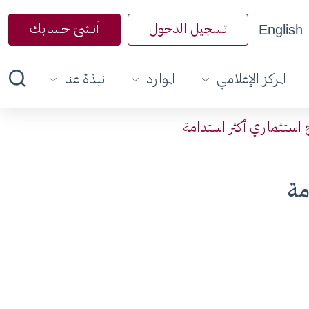
English
تسجيل الدخول
أنشئ حسابك
المركز الإعلامي
الموارد
نبذة عنا
خ استثماري أكثر استدامة
مة