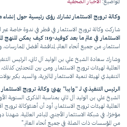
المواضيع:
الأخبار الصحفية
وكالة ترويج الاستثمار تشارك رؤى رئيسية حول إنشاء منا
شاركت وكالة ترويج الاستثمار في قطر في ندوة خاصة عبر الإن
الاستثمار في عالم ما بعد كوفيد-19: كيف يمكن للنهج المتكامل أن يخلق مناخًا استثماريًا أكثر مرونة واستدامة
استثمار، من جميع أنحاء العالم، لمناقشة أفضل الممارسات، وت
وشارك سعادة الشيخ علي بن الوليد آل ثاني، الرئيس التنفيذ
العالمية لهيئات ترويج الاستثمار. ومن بين المتحدثين كذل
التنفيذي لهيئة تنمية الاستثمار الماليزية، والسيد بكير بول
الرئيس التنفيذي لـ "وايبا" يهنئ وكالة ترويج الاستثمار
الشيخ علي بن الوليد آل ثاني بمناسبة الذكرى السنوية الأول
العالمية لهيئات ترويج الاستثمار، أود أن أهنئوكالة ترويج 
مؤخرًا، في شبكة الاستثمار الأجنبي المباشر العالمية. شهدنا
من المؤسسات ذات الصلة في جميع أنحاء العالم."