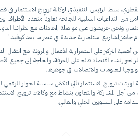
على تأثيرات كوفيد-19 على الاقتصاد القطري، سلط الرئيس التنفيذي لوكالة ترويج 
ل من التداعيات السلبية للجائحة تعاوناً متعدد الأطراف بين ج
تثمار، ونحن حريصون على مواصلة المحادثات مع نظرائنا الدو
ام جاهز لمشاريع استثمارية جديدة في عصر ما بعد كوفيد."
أهمية التركيز على استمرارية الأعمال والمرونة، مع انتقال ا
نحو إنشاء اقتصاد قائم على المعرفة، والحاجة إلى جميع الأطر
ولوجيا المعلومات والاتصالات في جوهرها.
ية لهيئات ترويج الاستثمار تأتي لتكمّل سلسلة الحوار الرقمي لل
، من أجل المشاركة والتعاون بنشاط مع وكالات ترويج الاستثم
دامة على المستويين المحلي والعالمي.