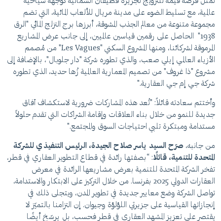
تمثل فرصة قيّمة للترويج لجزيرة قطيفان الشمالية كوجهة سياحية
عالمية، مع تسليط الضوء على مدينة مريال للألعاب المائية، التي تضم
مجموعة متنوعة من معالم الجذب المشوقة، أبرزها برج التزلج المائي "الرق
1938" الحاصل على رقمين قياسين عالميين، إلى جانب عرض المشاريع
المرموقة لشركائنا، ومنها المشروع السكني "Les Vagues" من مُصمم
الأزياء العالمي إيلي صعب، والذي تطوره شركة "دار جلوبال"، بالإضافة إلى
مشروع "ذا غروف" من تصميم المعمارية العالمية زُها حديد، الذي تطوره
شركة جي إم جي العقارية."
وأختتم سعادته قائلاً: "تُعد هذه المشاركات ضرورية لاستكشاف آفاق
جديدة للنمو من خلال بناء العلاقات وإقامة الشراكات التي تقدم حلولاً
مستدامة ومبتكرة تلبي احتياجات السوق والمجتمع."
من جانبه،
صرّح السيد ياسر صلاح الجيدة، الرئيس التنفيذي للشركة
المتحدة للتنمية، قائلًا
: “بصفتها رائدة في قطاع التطوير العقاري في قطر،
تفخر الشركة المتحدة للتنمية بعرض مشاريعها الرائدة في معرض
العقارات الدولي 2025 بفرنسا. من خلال التركيز على الابتكار والاستدامة،
تواصل الشركة وضع معايير جديدة في تطوير المدن، ويتجلى ذلك في
إنجازاتها القياسية على جزيرتي اللؤلؤة وجيوان. إن التزامنا بالتميّز لا
يقتصر على تعزيز المشهد العقاري في قطر فحسب، بل يرسّخ أيضًا