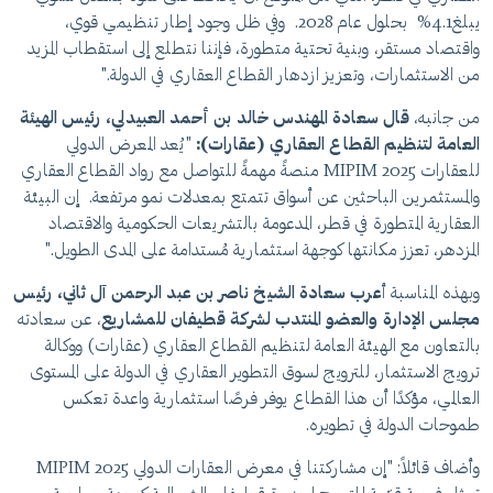
يبلغ4.1% بحلول عام 2028. وفي ظل وجود إطار تنظيمي قوي،
واقتصاد مستقر، وبنية تحتية متطورة، فإننا نتطلع إلى استقطاب المزيد
من الاستثمارات، وتعزيز ازدهار القطاع العقاري في الدولة."
من جانبه،
قال سعادة المهندس خالد بن أحمد العبيدلي، رئيس الهيئة
العامة لتنظيم القطاع العقاري (عقارات)
:
"يُعد المعرض الدولي
للعقارات MIPIM 2025 منصةً مهمةً للتواصل مع رواد القطاع العقاري
والمستثمرين الباحثين عن أسواق تتمتع بمعدلات نمو مرتفعة. إن البيئة
العقارية المتطورة في قطر، المدعومة بالتشريعات الحكومية والاقتصاد
المزدهر، تعزز مكانتها كوجهة استثمارية مُستدامة على المدى الطويل."
وبهذه المناسبة أ
عرب سعادة الشيخ ناصر بن عبد الرحمن آل ثاني، رئيس
مجلس الإدارة والعضو المنتدب لشركة قطيفان للمشاريع
، عن سعادته
بالتعاون مع الهيئة العامة لتنظيم القطاع العقاري (عقارات) ووكالة
ترويج الاستثمار، للترويج لسوق التطوير العقاري في الدولة على المستوى
العالمي، مؤكدًا أن هذا القطاع يوفر فرصًا استثمارية واعدة تعكس
طموحات الدولة في تطويره.
وأضاف قائلاً: "إن مشاركتنا في معرض العقارات الدولي MIPIM 2025