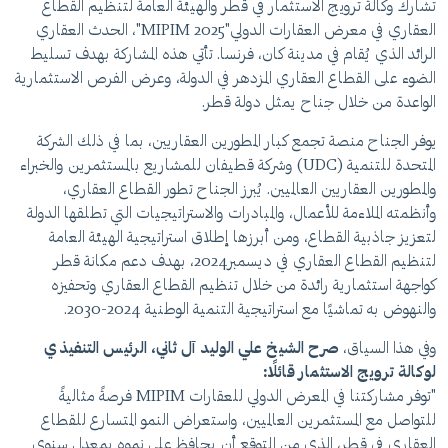
تشارك وكالة ترويج الاستثمار في قطر والهيئة العامة لتنظيم القطاع
العقاري في معرض العقارات الدولي"MIPIM 2025"، الحدث العقاري
الرائد الذي يُقام في مدينة كان، فرنسا. تأتي هذه المشاركة بهدف تسليط
الضوء على القطاع العقاري المزدهر في الدولة، وعرض الفرص الاستثمارية
الواعدة من خلال جناح يمثل دولة قطر.
يوفر الجناح منصة تجمع كبار المطورين العقاريين، بما في ذلك الشركة
المتحدة للتنمية (UDC) وشركة قطيفان للمشاريع بالمستثمرين والخبراء
والمطورين العقاريين العالميين. يُبرز الجناح تطور القطاع العقاري،
وأنظمته الملاءمة للأعمال، والمبادرات والاستراتيجيات التي تطلقها الدولة
لتعزيز جاذبية القطاع، ومن أبرزها إطلاق استراتيجية الهيئة العامة
لتنظيم القطاع العقاري في ديسمبر2024، بهدف دعم مكانة قطر
كواجهة استثمارية رائدة من خلال تنظيم القطاع العقاري وتحفيزه
والنهوض به تماشيًا مع استراتيجية التنمية الوطنية 2024-2030.
وفي هذا السياق،
صرح الشيخ علي الوليد آل ثاني، الرئيس التنفيذي
لوكالة ترويج الاستثمار
قائلًا
:
"توفر مشاركتنا في المعرض الدولي للعقارات MIPIM فرصةً مثاليةً
للتواصل مع المستثمرين العالميين، واستعراض النمو المتسارع للقطاع
العقاري في قطر، الذي من المتوقع أن يحافظ على نموه بمعدل سنوي