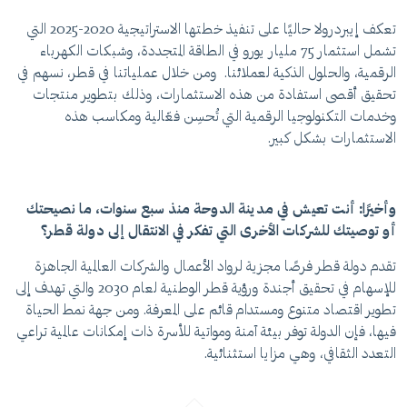
تعكف إيبردرولا حاليًا على تنفيذ خطتها الاستراتيجية 2020-2025 التي
تشمل استثمار 75 مليار يورو في الطاقة المتجددة، وشبكات الكهرباء
الرقمية، والحلول الذكية لعملائنا. ومن خلال عملياتنا في قطر، نسهم في
تحقيق أقصى استفادة من هذه الاستثمارات، وذلك بتطوير منتجات
وخدمات التكنولوجيا الرقمية التي تُحسِن فعّالية ومكاسب هذه
الاستثمارات بشكل كبير.
وأخيرًا: أنت تعيش في مدينة الدوحة منذ سبع سنوات، ما نصيحتك
أو توصيتك للشركات الأخرى التي تفكر في الانتقال إلى دولة قطر؟
تقدم دولة قطر فرصًا مجزية لرواد الأعمال والشركات العالمية الجاهزة
للإسهام في تحقيق أجندة ورؤية قطر الوطنية لعام 2030 والتي تهدف إلى
تطوير اقتصاد متنوع ومستدام قائم على المعرفة. ومن جهة نمط الحياة
فيها، فإن الدولة توفر بيئة آمنة ومواتية للأسرة ذات إمكانات عالمية تراعي
التعدد الثقافي، وهي مزايا استثنائية.