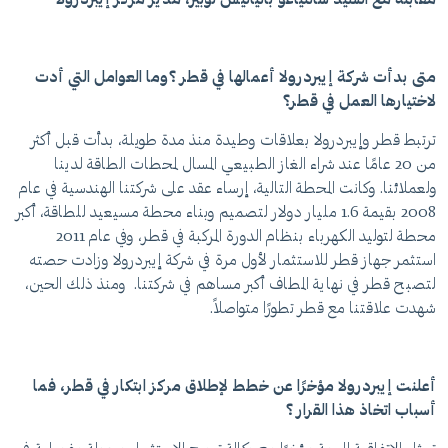
مقابلة مع السيد سانتياغو بانياليس لوبيز، مدير مركز إيبردرولا
متى بدأت شركة إيبردرولا أعمالها في قطر ؟وما العوامل التي أدت
لاختيارها العمل في قطر؟
ترتبط قطر وإيبردرولا بعلاقات وطيدة منذ مدة طويلة، بدأت قبل أكثر
من 20 عامًا عند شراء الغاز الطبيعي المسال لمحطات الطاقة لدينا
ولعملائنا. وكانت المحطة التالية، إرساء عقد على شركتنا الهندسية في عام
2008 بقيمة 1.6 مليار دولار لتصميم وبناء محطة مسيعيد للطاقة، أكبر
محطة لتوليد الكهرباء بنظام الدورة المركبة في قطر، وفي عام 2011
استثمر جهاز قطر للاستثمار لأول مرة في شركة إيبردرولا وزادت حصته
لتصبح قطر في نهاية المطاف أكبر مساهم في شركتنا. ومنذ ذلك الحين،
شهدت علاقتنا مع قطر تطورًا متواصلاً.
أعلنت إيبردرولا مؤخرًا عن خطط لإطلاق مركز ابتكار في قطر، فما
أسباب اتخاذ هذا القرار ؟