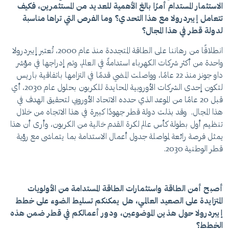
الاستثمار المستدام أمرًا بالغ الأهمية للعديد من المستثمرين، فكيف
تتعامل إيبردرولا مع هذا التحدي؟ وما الفرص التي تراها مناسبة
لدولة قطر في هذا المجال؟
انطلاقًا من رهاننا على الطاقة المتجددة منذ عام 2000، تُعتبر إيبردرولا
واحدة من أكثر شركات الكهرباء استدامةً في العالم، وتم إدراجها في مؤشر
داو جونز منذ 22 عامًا، وواصلت المضي قدمًا في التزامها باتفاقية باريس
لتكون إحدى الشركات الأوروبية المحايدة للكربون بحلول عام 2030، أي
قبل 20 عامًا من الموعد الذي حدده الاتحاد الأوروبي لتحقيق الهدف في
هذا المجال. وقد بذلت دولة قطر جهودًا كبيرة في هذا الاتجاه من خلال
تنظيم أول بطولة كأس عالم لكرة القدم خالية من الكربون، وأرى أن هذا
يمثل فرصة رائعة لمواصلة جدول أعمال الاستدامة بما يتماشى مع رؤية
قطر الوطنية 2030.
أصبح أمن الطاقة واستثمارات الطاقة المستدامة من الأولويات
المتزايدة على الصعيد العالمي، هل يمكنكم تسليط الضوء على خطط
إيبردرولا حول هذين الموضوعين، ودور أعمالكم في قطر ضمن هذه
الخطط؟