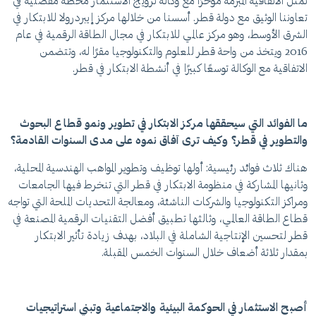
تمثل الاتفاقية المبرمة مؤخرًا مع وكالة ترويج الاستثمار محطة مفصلية في
تعاوننا الوثيق مع دولة قطر. أسسنا من خلالها مركز إيبردرولا للابتكار في
الشرق الأوسط، وهو مركز عالمي للابتكار في مجال الطاقة الرقمية في عام
2016 ويتخذ من واحة قطر للعلوم والتكنولوجيا مقرًا له، وتتضمن
الاتفاقية مع الوكالة توسعًا كبيرًا في أنشطة الابتكار في قطر.
ما الفوائد التي سيحققها مركز الابتكار في تطوير ونمو قطاع البحوث
والتطوير في قطر؟ وكيف ترى آفاق نموه على مدى السنوات القادمة؟
هناك ثلاث فوائد رئيسية: أولها توظيف وتطوير المواهب الهندسية المحلية،
وثانيها المشاركة في منظومة الابتكار في قطر التي تنخرط فيها الجامعات
ومراكز التكنولوجيا والشركات الناشئة، ومعالجة التحديات الملحة التي تواجه
قطاع الطاقة العالمي، وثالثها تطبيق أفضل التقنيات الرقمية المصنعة في
قطر لتحسين الإنتاجية الشاملة في البلاد، بهدف زيادة تأثير الابتكار
بمقدار ثلاثة أضعاف خلال السنوات الخمس المقبلة.
أصبح الاستثمار في الحوكمة البيئية والاجتماعية وتبني استراتيجيات