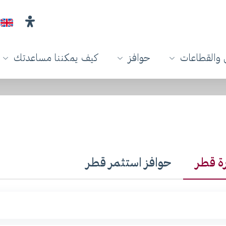
والقطاعات
حوافز
كيف يمكننا مساعدتك
رة قطر
حوافز استثمر قطر