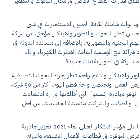
ى إطلاق قدرات القطاع الخاص في مجال البحوث والتطوير
ها بوابة شاملة لكافة الحلول الاستثمارية في شتى
جلس قطر للبحوث والتطوير والابتكار، مؤخرًا، عن شراكة
 البحثية والتطويرية، بالإضافة إلى مساندة الدولة في
شراكة مع المؤسسة العامة القطرية للكهرباء والماء
لمشاركة في تطوير تقنيات جديدة.
ير والابتكار. وتدعم واحة قطر إجراء البحوث التطبيقية
لتطوير منتجات وخدمات تكنولوجية جديدة، وتسويق التقنيات الجاهزة للسوق، مما يُساهم في زيادة الاستثمار وخلق فرص العمل. وتحتضن واحة قطر، اليوم، أكثر من 50 شركة،
لابتكار. من جهتها، توفر مبادرة "تسمو"، التي أطلقتها وزارة الاتصالات
حثين، والطلاب، والشركات متعددة الجنسيات، من أجل
وتواصل قطر، عبر صندوق بحثي بقيمة 1.4 مليار دولار وتبؤها المركز الأول عربيًا في مجال ريادة الأعمال وحلولها ثالثة عالميًا على مؤشر الابتكار العالمي لعام 2021، تعزيز جاذبية
رص المتوفرة في قطاعات الأعمال المختلفة، والبيئة