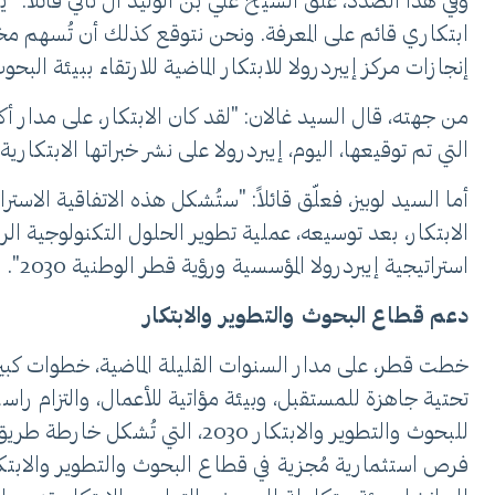
وفي هذا الصدد، علّق الشيخ علي بن الوليد آل ثاني قائلاً: "
ابتكاري قائم على المعرفة. ونحن نتوقع كذلك أن تُسهم مخرج
إنجازات مركز إيبردرولا للابتكار الماضية للارتقاء ببيئة البح
التي تم توقيعها، اليوم، إيبردرولا على نشر خبراتها الابتكاري
أما السيد لوبيز، فعلّق قائلاً: "ستُشكل هذه الاتفاقية الاست
الابتكار، بعد توسيعه، عملية تطوير الحلول التكنولوجية ال
استراتيجية إيبردرولا المؤسسية ورؤية قطر الوطنية 2030".
دعم قطاع البحوث والتطوير والابتكار
خطت قطر، على مدار السنوات القليلة الماضية، خطوات كبير
تحتية جاهزة للمستقبل، وبيئة مؤاتية للأعمال، والتزام راس
للبحوث والتطوير والابتكار 030