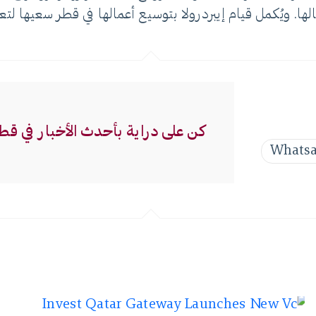
ها. ويُكمل قيام إيبردرولا بتوسيع أعمالها في قطر سعيها لت
كن على دراية بأحدث الأخبار في قط
Whats