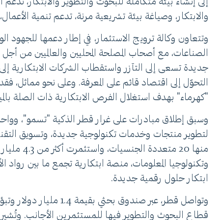
إلى إنشاء بيئة متكاملة للبحوث والتطوير والابتكار، تدعم
والابتكار، وصياغة بيئة تشريعية مرنة، تدعم تنمية الأعمال
وتتعاون وكالة ترويج الاستثمار، في إطار دعمها للجهود الو
الصناعات، مع أصحاب المصلحة المحليين والعالميين من أجل 
جديدة تسعى إلى التآزر واستقطاب الشركات الابتكارية إلى 
التحوّل إلى اقتصاد قائم على المعرفة. وعلى نحو مماثل، فق
"كهرماء" بهدف استغلال الفرص الابتكارية ذات الصلة بالمي
وسبق إطلاق مبادرات على غرار قطر الذكية "تسمو"، وواحة 
منها 20 م
وتكنولوجيا المعلومات، منصة ابتكارية تجمع ما بين رواد ا
ابتكار حلول رقمية جديدة.
قطاع البحوث والتطوير فيها للمستثمرين الأجانب. وتُشير الش