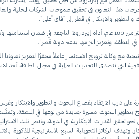
يُسعدنا العمل مع إيبردرولا من أجل تحقيق رؤيتنا المشتركة الر
ات هذا التعاون في تحقيق طموحات الشركات المحلية والعالمية 
وث والتطوير والابتكار في قطر إلى آفاق أعلى".
من جهته، قال السيد غالان: "لقد كان الابتكار، على مدار أكثر من 100 عام، أداة إيبر
ة في المنطقة، وتعزيز التزامها بدعم دولة قطر".
راتيجية مع وكالة ترويج الاستثمار عاملاً محفزًا لتعزيز تعاونن
رقمية التي تتصدى للتحديات العالمية في مجال الطاقة. تُعد ال
ة على درب الارتقاء بقطاع البحوث والتطوير والابتكار وغرس 
خ بتطوير البحوث، مسيرة جديدة من نوعها في المنطقة. وتمثّلت 
2، التي تُشكل خارطة طريق نحو تحفيز القدرات الابتكارية في الدولة. وتنص 