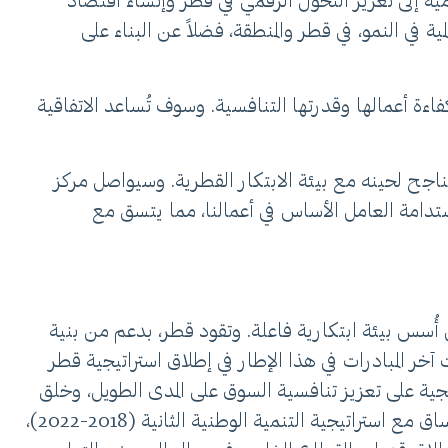
امية إلى تعزيز التحوّل الرقمي في قطر وإنشاء اقتصاد
في النمو، في قطر والمنطقة، فضلاً عن البناء على
درولا الناجعة في ضمان استدامتها وكفاءة أعمالها وقدرتها التنافسية. وسوف تُساعد الاتفاقية
ا الناجح لحينه مع بيئة الابتكار القطرية. وسيواصل مركز
استدامة العامل الأساس في أعمالنا، مما يتسق مع
أُسس بيئة ابتكارية فاعلة. وتقود قطر، بدعم من بنية
آخر المبادرات في هذا الإطار في إطلاق استراتيجية قطر
تلك الاستراتيجية على تعزيز تنافسية السوق على المدى الطويل، وخلق
فرص استثمارية مُجزية في قطاع البحوث والتطوير والابتكار. وتهدف الركائز التحويلية السبع للاستراتيجية المذكورة، بالاتساق مع استراتيجية التنمية الوطنية الثانية (2018-2022)،