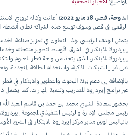
المواضيع:
الأخبار الصحفية
الدوحة، قطر، 18 مايو 2022:
أعلنت وكالة ترويج الاستث
الرقمي في قطر. وسوف توسع هذه الشراكة نطاق أنشطة المجم
يتمثل الهدف الرئيسي لهذا التعاون في تعزيز صناعة الخدمات
إيبردرولا للابتكار في الشرق الأوسط لتطوير منتجاته وخدماته
إيبردرولا للابتكار، الذي يتخذ من واحة قطر للعلوم والتك
على غرار الشبكات الذكية، واستخدام الطاقة المتجددة، وتعز
بالإضافة إلى دعم بيئة البحوث والتطوير والابتكار في قطر وت
عبر برامج إيبردرولا للتدريب وتنمية المهارات. كما يشمل ذل
بحضور سعادة الشيخ محمد بن حمد بن قاسم العبدالله آل ث
رئيس مجلس الإدارة والرئيس التنفيذي لمجموعة إيبردرولا، و
بانياليس لوبيز، مدير مركز إيبردرولا للابتكار في الشرق الأو