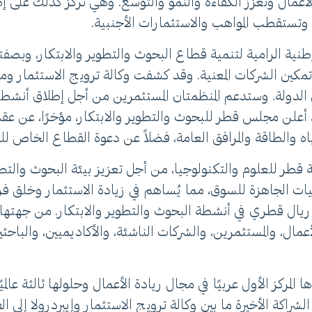
 الأعمال وتُعزز الكفاءة والنمو والتوسع. وهي تركز كذلك عل
، وتستقطب المواهب والاستثمارات الأجنبية.
طنية الرامية لتنمية قطاع البحوث والتطوير والابتكار، وبصفت
تمكين الشركات المعنية. وقد كشفت وكالة ترويج الاستثمار وم
الدولة. وستدعم المنظمتان المستثمرين من أجل إطلاق أنشطتهم
د أعلن مجلس قطر للبحوث والتطوير والابتكار، مؤخرًا، عن عقد 
اه والطاقة والمرافق العامة، فضلاً عن دعوة القطاع الخاص ل
قطر للعلوم والتكنولوجيا، من أجل تعزيز بيئة البحوث والتطو
تعددة الجنسيات، واستثمرت أكثر من 4.3 مليار ريال قطري في أنشطة البحوث والتطوير وا
لأعمال، والمستثمرين، والشركات الناشئة، والأكاديميين، والبا
راكة الأخيرة ما بين وكالة ترويج الاستثمار وإيبردرولا إلى الف