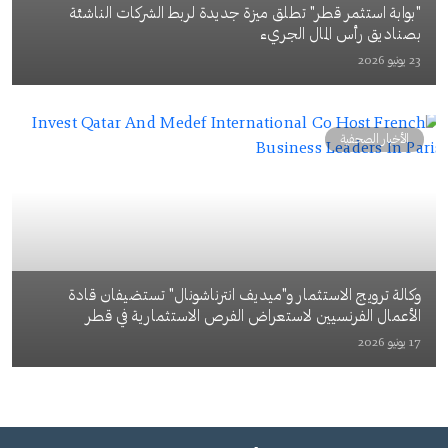
"بوابة استثمر قطر" تطلق ميزة جديدة لربط الشركات الناشئة
بصناديق رأس المال الجريء
23 يونيو 2026
الأخبار الصحفية
وكالة ترويج الاستثمار و"ميديف انترناشونال" تستضيفان قادة
الأعمال الفرنسيين لاستعراض الفرص الاستثمارية في قطر
17 يونيو 2026