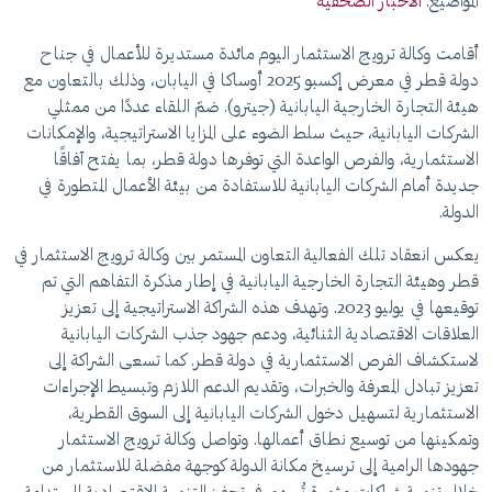
المواضيع:
الأخبار الصحفية
أقامت وكالة ترويج الاستثمار اليوم مائدة مستديرة للأعمال في جناح
دولة قطر في معرض إكسبو 2025 أوساكا في اليابان، وذلك بالتعاون مع
هيئة التجارة الخارجية اليابانية (جيترو). ضمّ اللقاء عددًا من ممثلي
الشركات اليابانية، حيث سلط الضوء على المزايا الاستراتيجية، والإمكانات
الاستثمارية، والفرص الواعدة التي توفرها دولة قطر، بما يفتح آفاقًا
جديدة أمام الشركات اليابانية للاستفادة من بيئة الأعمال المتطورة في
الدولة.
يعكس انعقاد تلك الفعالية التعاون المستمر بين وكالة ترويج الاستثمار في
قطر وهيئة التجارة الخارجية اليابانية في إطار مذكرة التفاهم التي تم
توقيعها في يوليو 2023. وتهدف هذه الشراكة الاستراتيجية إلى تعزيز
العلاقات الاقتصادية الثنائية، ودعم جهود جذب الشركات اليابانية
لاستكشاف الفرص الاستثمارية في دولة قطر. كما تسعى الشراكة إلى
تعزيز تبادل المعرفة والخبرات، وتقديم الدعم اللازم وتبسيط الإجراءات
الاستثمارية لتسهيل دخول الشركات اليابانية إلى السوق القطرية،
وتمكينها من توسيع نطاق أعمالها. وتواصل وكالة ترويج الاستثمار
جهودها الرامية إلى ترسيخ مكانة الدولة كوجهة مفضلة للاستثمار من