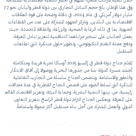
خلال تنمية شراكات مثمرة تُسهم في تحفيز التنمية الاقتصادية المستدامة.
وفي هذا الإطار، بلغ حجم التبادل التجاري بين دولة قطر واليابان نحو 7.7
مليار دولار أمريكي في عام 2024، في دلالة واضحة على قوة العلاقات
الاقتصادية بين البلدين. وتتركز الجهود المشتركة على عدد من القطاعات
الحيوية، بما في ذلك الرعاية الصحية، والزراعة، والطاقة المتجددة، حيث
يعمل الجانبان على تسخير مزاياهما التنافسية لتعزيز تبادل المعرفة،
ودفع عجلة التقدم التكنولوجي، وتطوير حلول مبتكرة تلبي تطلعات
المستقبل.
يُقدّم جناح دولة قطر في إكسبو 2025 أوساكا تجربة فريدة ومتكاملة
تُجسّد مسيرة الدولة بدءً من جذورها البحرية ووصولا إلى آفاق الابتكار
والتطور والاستدامة. ويتضمن الجناح سلسلة من التجارب التفاعلية
المبتكرة التي تسلط الضوء على قصص النجاح القطرية في عدة مجالات
رئيسية، من بينها التنمية البشرية، وحماية البيئة، وتعزيز الاقتصاد القائم
على المعرفة. ويعكس الجناح التزام دولة قطر الراسخ بتعزيز التعاون
الدولي والعمل المشترك من أجل بناء مستقبل أكثر شمولا واستدامةً.