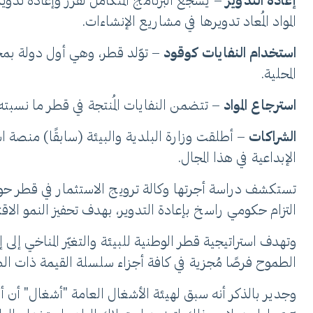
إعادة التدوير
المواد المُعاد تدويرها في مشاريع الإنشاءات.
استخدام النفايات كوقود
المحلية.
استرجاع المواد
– تتضمن النفايات المُنتجة في قطر ما نسبته 5% من المعادن، تشتمل على الحديد (70%) والألمنيوم (30%
الشراكات
– أطلقت وزارة البلدية والبيئة (سابقًا) منصة 
الإبداعية في هذا المجال.
تستكشف دراسة أجرتها وكالة ترويج الاستثمار في قطر حول 
التزام حكومي راسخ بإعادة التدوير، بهدف تحفيز النمو الاق
الطموح فرصًا مُجزية في كافة أجزاء سلسلة القيمة ذات الصل
وجدير بالذكر أنه سبق لهيئة الأشغال العامة "أشغال" أن 