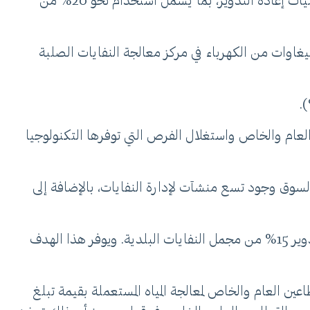
– يُشجع البرنامج المتكامل لفرز وإعادة تدوير النفايات واستراتيجية التنمية الوطنية الثانية في قطر تبني تقنيات إعادة التدوير، بما يشمل استخدام نحو 20% من
لد قطر، وهي أول دولة بمجلس التعاون الخليجي تُطلق مثل هذا البرنامج، أكثر من 30 ميغاوات من الكهرباء في مركز معالجة النفايات الصلبة
لعام والخاص واستغلال الفرص التي توفرها التكنولوجيا
لسوق وجود تسع منشآت لإدارة النفايات، بالإضافة إلى
وتهدف استراتيجية قطر الوطنية للبيئة والتغيّر المناخي إلى إغلاق المطامر غير الصحية وإعادة تأهيلها، بالإضافة إلى إعادة تدوير 15% من مجمل النفايات البلدية. ويوفر هذا الهدف
ن العام والخاص لمعالجة المياه المستعملة بقيمة تبلغ