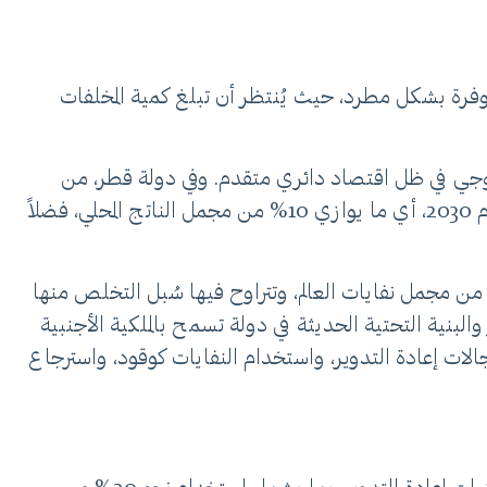
لمتوفرة بشكل مطرد، حيث يُنتظر أن تبلغ كمية المخلفات
نولوجي في ظل اقتصاد دائري متقدم. وفي دولة قطر، من
المنتظر أن يوفر النموذج الاقتصادي الدائري منافع مالية واجتماعية وبيئية جمّة، تناهز قيمتها 17 مليار دولار بحلول عام 2030، أي ما يوازي 10% من مجمل الناتج المحلي، فضلاً
 نجم دولة قطر يسطع كمركز واعد لإدارة النفايات في الشرق الأوسط وشمال إفريقيا. تُنتج هذه المنطقة نحو 6% من مجمل نفايات العالم، وتتراوح فيها سُبل التخلص منها
 والبنية التحتية الحديثة في دولة تسمح بالملكية الأجنبية
جالات إعادة التدوير، واستخدام النفايات كوقود، واسترجاع