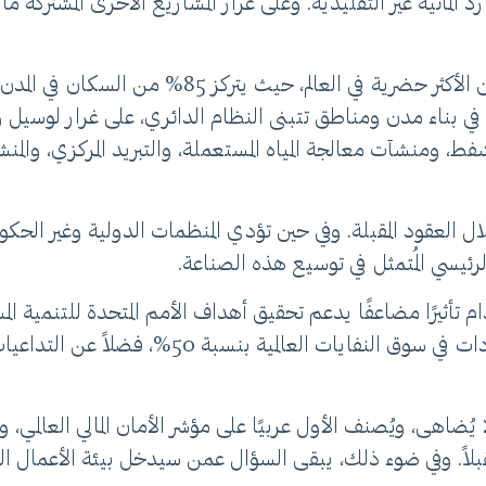
موارد المائية غير التقليدية. وعلى غرار المشاريع الأخرى المشتر
، في بناء مدن ومناطق تتبنى النظام الدائري، على غرار لوس
 ومنشآت معالجة المياه المستعملة، والتبريد المركزي، والمنشآ
 العقود المقبلة. وفي حين تؤدي المنظمات الدولية وغير الحكومي
ئيسي المُتمثل في توسيع هذه الصناعة.
م تأثيرًا مضاعفًا يدعم تحقيق أهداف الأمم المتحدة للتنمية ال
مباشرة، حيث ستُشكل المخلفات الصناعية أكبر مصدر
ضاهى، ويُصنف الأول عربيًا على مؤشر الأمان المالي العالمي
قبلاً. وفي ضوء ذلك، يبقى السؤال عمن سيدخل بيئة الأعمال ال