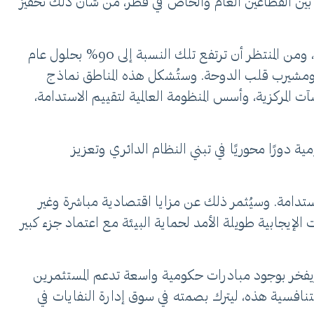
كة ما بين القطاعين العام والخاص في قطر، من شأن ذلك تحفيز
تتميز دول مجلس التعاون الخليجي، ومنها قطر، بكونها بين الأكثر حضرية في العالم، حيث يتركز 85% من السكان في المدن، ومن المنتظر أن ترتفع تلك النسبة إلى 90% بحلول عام
يل ومشيرب قلب الدوحة. وستُشكل هذه المناطق نماذج
ت المركزية، وأسس المنظومة العالمية لتقييم الاستدامة،
ة دورًا محوريًا في تبني النظام الدائري وتعزيز
مستدامة. وسيُثمر ذلك عن مزايا اقتصادية مباشرة وغير
 للإيرادات في سوق النفايات العالمية بنسبة 50%، فضلاً عن التداعيات الإيجابية طويلة الأمد لحماية البيئة مع اعتماد جزء كبير
، ويفخر بوجود مبادرات حكومية واسعة تدعم المستثمرين
تنافسية هذه، ليترك بصمته في سوق إدارة النفايات في