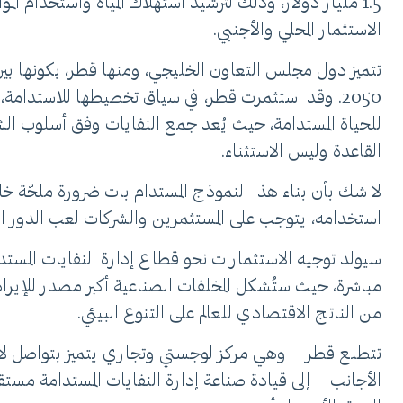
1.5 مليار دولار، وذلك لترشيد استهلاك المياه واستخدام ال
الاستثمار المحلي والأجنبي.
2050. وقد استثمرت قطر، في سياق تخطيطها للاستدامة
للحياة المستدامة، حيث يُعد جمع النفايات وفق أسلوب الشفط،
القاعدة وليس الاستثناء.
لا شك بأن بناء هذا النموذج المستدام بات ضرورة ملحّة خلال
استخدامه، يتوجب على المستثمرين والشركات لعب الدور الر
سيولد توجيه الاستثمارات نحو قطاع إدارة النفايات المستدا
من الناتج الاقتصادي للعالم على التنوع البيئي.
تتطلع قطر – وهي مركز لوجستي وتجاري يتميز بتواصل لا يُ
الأجانب – إلى قيادة صناعة إدارة النفايات المستدامة مست